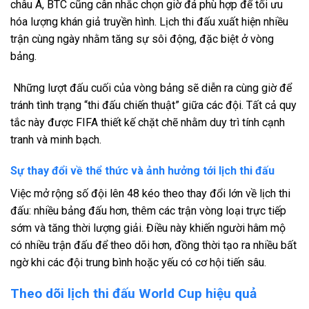
châu Á, BTC cũng cân nhắc chọn giờ đá phù hợp để tối ưu
hóa lượng khán giả truyền hình. Lịch thi đấu xuất hiện nhiều
trận cùng ngày nhằm tăng sự sôi động, đặc biệt ở vòng
bảng.
Những lượt đấu cuối của vòng bảng sẽ diễn ra cùng giờ để
tránh tình trạng “thi đấu chiến thuật” giữa các đội. Tất cả quy
tắc này được FIFA thiết kế chặt chẽ nhằm duy trì tính cạnh
tranh và minh bạch.
Sự thay đổi về thể thức và ảnh hưởng tới lịch thi đấu
Việc mở rộng số đội lên 48 kéo theo thay đổi lớn về lịch thi
đấu: nhiều bảng đấu hơn, thêm các trận vòng loại trực tiếp
sớm và tăng thời lượng giải. Điều này khiến người hâm mộ
có nhiều trận đấu để theo dõi hơn, đồng thời tạo ra nhiều bất
ngờ khi các đội trung bình hoặc yếu có cơ hội tiến sâu.
Theo dõi lịch thi đấu World Cup hiệu quả