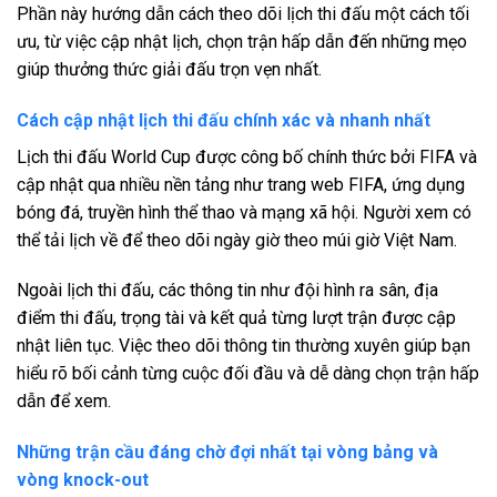
Phần này hướng dẫn cách theo dõi lịch thi đấu một cách tối
ưu, từ việc cập nhật lịch, chọn trận hấp dẫn đến những mẹo
giúp thưởng thức giải đấu trọn vẹn nhất.
Cách cập nhật lịch thi đấu chính xác và nhanh nhất
Lịch thi đấu World Cup được công bố chính thức bởi FIFA và
cập nhật qua nhiều nền tảng như trang web FIFA, ứng dụng
bóng đá, truyền hình thể thao và mạng xã hội. Người xem có
thể tải lịch về để theo dõi ngày giờ theo múi giờ Việt Nam.
Ngoài lịch thi đấu, các thông tin như đội hình ra sân, địa
điểm thi đấu, trọng tài và kết quả từng lượt trận được cập
nhật liên tục. Việc theo dõi thông tin thường xuyên giúp bạn
hiểu rõ bối cảnh từng cuộc đối đầu và dễ dàng chọn trận hấp
dẫn để xem.
Những trận cầu đáng chờ đợi nhất tại vòng bảng và
vòng knock-out