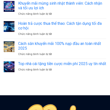
kiện
Khuyến mãi mừng sinh nhật thành viên: Cách nhận
bài
lớn
vòng
–
và tối ưu lợi ích
cược
Hướng
Chức năng bình luận bị tắt
ở
rút
dẫn
Khuyến
tiền
nhận
mãi
Hoàn trả cược thua thể thao: Cách tận dụng tối đa
là
và
mừng
gì?
cơ hội
sử
sinh
Cách
dụng
Chức năng bình luận bị tắt
ở
nhật
rút
hiệu
Hoàn
thành
tiền
quả
trả
Cách săn khuyến mãi 100% nạp đầu an toàn nhất
viên:
nhanh
cược
Cách
2025
chóng
thua
nhận
Chức năng bình luận bị tắt
ở
thể
và
Cách
thao:
tối
săn
Top nhà cái tặng tiền cược miễn phí 2025 uy tín nhất
Cách
ưu
khuyến
tận
lợi
Chức năng bình luận bị tắt
ở
mãi
dụng
ích
Top
100%
tối
nhà
nạp
đa
cái
đầu
cơ
tặng
an
hội
tiền
toàn
cược
nhất
miễn
2025
phí
2025