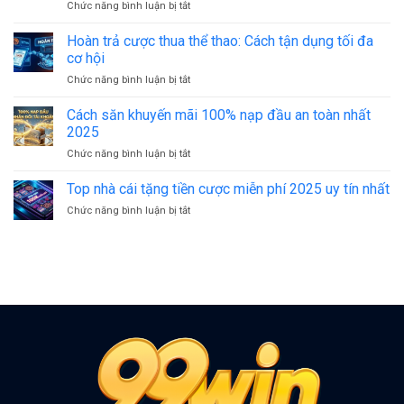
Chức năng bình luận bị tắt
ở
rút
dẫn
Khuyến
tiền
nhận
mãi
Hoàn trả cược thua thể thao: Cách tận dụng tối đa
là
và
mừng
gì?
cơ hội
sử
sinh
Cách
dụng
Chức năng bình luận bị tắt
ở
nhật
rút
hiệu
Hoàn
thành
tiền
quả
trả
Cách săn khuyến mãi 100% nạp đầu an toàn nhất
viên:
nhanh
cược
Cách
2025
chóng
thua
nhận
Chức năng bình luận bị tắt
ở
thể
và
Cách
thao:
tối
săn
Top nhà cái tặng tiền cược miễn phí 2025 uy tín nhất
Cách
ưu
khuyến
tận
lợi
Chức năng bình luận bị tắt
ở
mãi
dụng
ích
Top
100%
tối
nhà
nạp
đa
cái
đầu
cơ
tặng
an
hội
tiền
toàn
cược
nhất
miễn
2025
phí
2025
uy
tín
nhất