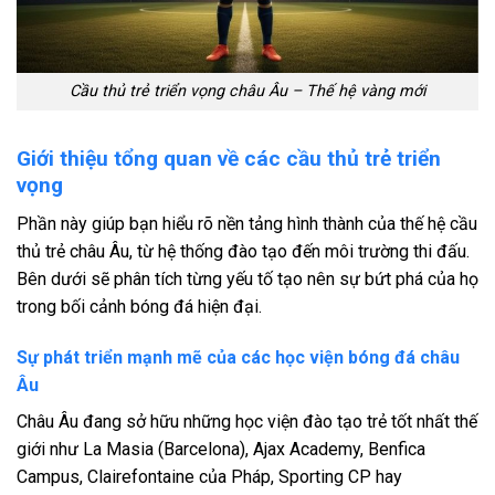
Cầu thủ trẻ triển vọng châu Âu – Thế hệ vàng mới
Giới thiệu tổng quan về các cầu thủ trẻ triển
vọng
Phần này giúp bạn hiểu rõ nền tảng hình thành của thế hệ cầu
thủ trẻ châu Âu, từ hệ thống đào tạo đến môi trường thi đấu.
Bên dưới sẽ phân tích từng yếu tố tạo nên sự bứt phá của họ
trong bối cảnh bóng đá hiện đại.
Sự phát triển mạnh mẽ của các học viện bóng đá châu
Âu
Châu Âu đang sở hữu những học viện đào tạo trẻ tốt nhất thế
giới như La Masia (Barcelona), Ajax Academy, Benfica
Campus, Clairefontaine của Pháp, Sporting CP hay