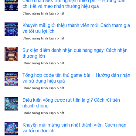
Cách nhận 88k trải nghiệm miễn phí – Hướng dẫn
VIP
chi tiết và mẹo nhận thưởng hiệu quả
cho
Chức năng bình luận bị tắt
ở
người
Cách
chơi
nhận
Khuyến mãi giới thiệu thành viên mới: Cách tham gia
lâu
88k
năm
và tối ưu lợi ích
trải
–
Chức năng bình luận bị tắt
ở
nghiệm
Cách
Khuyến
miễn
tham
mãi
Sự kiện điểm danh nhận quà hàng ngày: Cách nhận
phí
gia
giới
–
thưởng lớn
và
thiệu
Hướng
tối
Chức năng bình luận bị tắt
ở
thành
dẫn
ưu
Sự
viên
chi
lợi
kiện
Tổng hợp code tân thủ game bài – Hướng dẫn nhận
mới:
tiết
ích
điểm
Cách
và sử dụng hiệu quả
và
danh
tham
mẹo
Chức năng bình luận bị tắt
ở
nhận
gia
nhận
Tổng
quà
và
thưởng
hợp
Điều kiện vòng cược rút tiền là gì? Cách rút tiền
hàng
tối
hiệu
code
ngày:
nhanh chóng
ưu
quả
tân
Cách
lợi
Chức năng bình luận bị tắt
ở
thủ
nhận
ích
Điều
game
thưởng
kiện
Khuyến mãi mừng sinh nhật thành viên: Cách nhận
bài
lớn
vòng
–
và tối ưu lợi ích
cược
Hướng