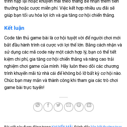
trình nạp lại hoặc khuyến mãi theo tháng để nhận thêm tiền
thưởng hoặc cược miễn phí. Việc kết hợp nhiều ưu đãi sẽ
giúp bạn tối ưu hóa lợi ích và gia tăng cơ hội chiến thắng.
Kết luận
Code tân thủ game bài là cơ hội tuyệt vời để người chơi mới
bắt đầu hành trình cá cược với lợi thế lớn. Bằng cách nhận và
sử dụng các mã code này một cách hợp lý, bạn có thể tiết
kiệm chi phí, gia tăng cơ hội chiến thắng và nâng cao trải
nghiệm chơi game của mình. Hãy luôn theo dõi các chương
trình khuyến mãi từ nhà cái để không bỏ lỡ bất kỳ cơ hội nào.
Chúc bạn may mắn và thành công khi tham gia các trò chơi
game bài trực tuyến!
Bài viết này được đăng trong
KHUYẾN MÃI
. Đánh dấu
liên kết thường trực
.