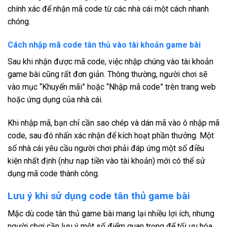
chính xác để nhận mã code từ các nhà cái một cách nhanh
chóng.
Cách nhập mã code tân thủ vào tài khoản game bài
Sau khi nhận được mã code, việc nhập chúng vào tài khoản
game bài cũng rất đơn giản. Thông thường, người chơi sẽ
vào mục “Khuyến mãi” hoặc “Nhập mã code” trên trang web
hoặc ứng dụng của nhà cái.
Khi nhập mã, bạn chỉ cần sao chép và dán mã vào ô nhập mã
code, sau đó nhấn xác nhận để kích hoạt phần thưởng. Một
số nhà cái yêu cầu người chơi phải đáp ứng một số điều
kiện nhất định (như nạp tiền vào tài khoản) mới có thể sử
dụng mã code thành công.
Lưu ý khi sử dụng code tân thủ game bài
Mặc dù code tân thủ game bài mang lại nhiều lợi ích, nhưng
người chơi cần lưu ý một số điểm quan trọng để tối ưu hóa