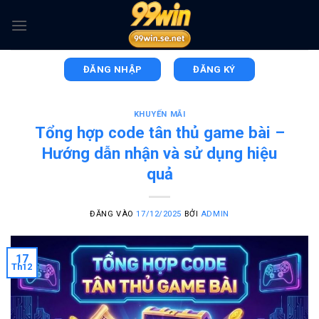
Bỏ
qua
nội
dung
ĐĂNG NHẬP
ĐĂNG KÝ
KHUYẾN MÃI
Tổng hợp code tân thủ game bài –
Hướng dẫn nhận và sử dụng hiệu
quả
ĐĂNG VÀO
17/12/2025
BỞI
ADMIN
17
Th12