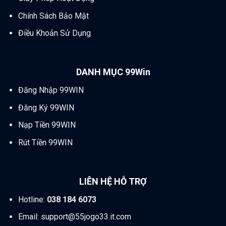
Chính Sách Bảo Mật
Điều Khoản Sử Dụng
DANH MỤC 99Win
Đăng Nhập 99WIN
Đăng Ký 99WIN
Nạp Tiền 99WIN
Rút Tiền 99WIN
LIÊN HỆ HỖ TRỢ
Hotline:
038 184 6073
Email:
support@55jogo33.it.com