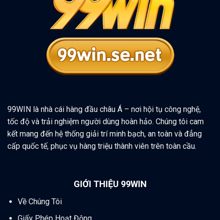
tín
nhất
99WIN
là nhà cái hàng đầu châu Á – nơi hội tụ công nghệ,
tốc độ và trải nghiệm người dùng hoàn hảo. Chúng tôi cam
kết mang đến hệ thống giải trí minh bạch, an toàn và đẳng
cấp quốc tế, phục vụ hàng triệu thành viên trên toàn cầu.
GIỚI THIỆU 99WIN
Về Chúng Tôi
Giấy Phép Hoạt Động