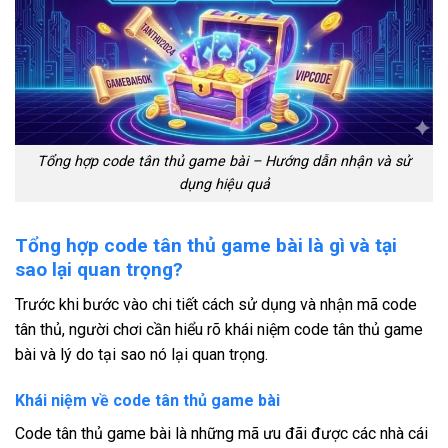
Tổng hợp code tân thủ game bài – Hướng dẫn nhận và sử
dụng hiệu quả
Tổng hợp code tân thủ game bài là gì và tại
sao lại quan trọng?
Trước khi bước vào chi tiết cách sử dụng và nhận mã code
tân thủ, người chơi cần hiểu rõ khái niệm code tân thủ game
bài và lý do tại sao nó lại quan trọng.
Khái niệm về code tân thủ game bài
Code tân thủ game bài là những mã ưu đãi được các nhà cái