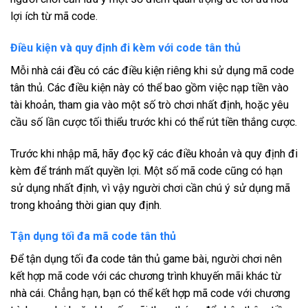
lợi ích từ mã code.
Điều kiện và quy định đi kèm với code tân thủ
Mỗi nhà cái đều có các điều kiện riêng khi sử dụng mã code
tân thủ. Các điều kiện này có thể bao gồm việc nạp tiền vào
tài khoản, tham gia vào một số trò chơi nhất định, hoặc yêu
cầu số lần cược tối thiểu trước khi có thể rút tiền thắng cược.
Trước khi nhập mã, hãy đọc kỹ các điều khoản và quy định đi
kèm để tránh mất quyền lợi. Một số mã code cũng có hạn
sử dụng nhất định, vì vậy người chơi cần chú ý sử dụng mã
trong khoảng thời gian quy định.
Tận dụng tối đa mã code tân thủ
Để tận dụng tối đa code tân thủ game bài, người chơi nên
kết hợp mã code với các chương trình khuyến mãi khác từ
nhà cái. Chẳng hạn, bạn có thể kết hợp mã code với chương