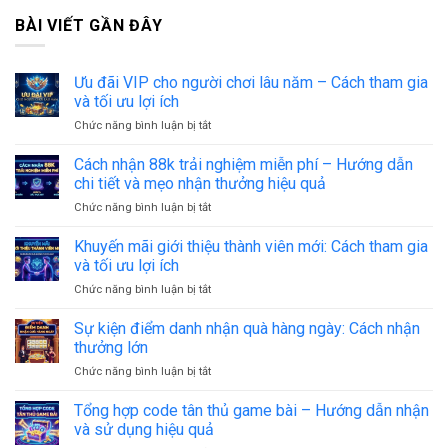
BÀI VIẾT GẦN ĐÂY
Ưu đãi VIP cho người chơi lâu năm – Cách tham gia
và tối ưu lợi ích
Chức năng bình luận bị tắt
ở
Ưu
đãi
Cách nhận 88k trải nghiệm miễn phí – Hướng dẫn
VIP
chi tiết và mẹo nhận thưởng hiệu quả
cho
Chức năng bình luận bị tắt
ở
người
Cách
chơi
nhận
Khuyến mãi giới thiệu thành viên mới: Cách tham gia
lâu
88k
năm
và tối ưu lợi ích
trải
–
Chức năng bình luận bị tắt
ở
nghiệm
Cách
Khuyến
miễn
tham
mãi
Sự kiện điểm danh nhận quà hàng ngày: Cách nhận
phí
gia
giới
–
thưởng lớn
và
thiệu
Hướng
tối
Chức năng bình luận bị tắt
ở
thành
dẫn
ưu
Sự
viên
chi
lợi
kiện
Tổng hợp code tân thủ game bài – Hướng dẫn nhận
mới:
tiết
ích
điểm
Cách
và sử dụng hiệu quả
và
danh
tham
mẹo