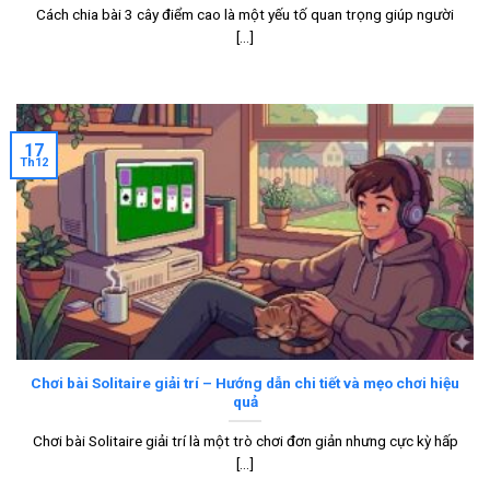
Cách chia bài 3 cây điểm cao là một yếu tố quan trọng giúp người
[...]
17
Th12
Chơi bài Solitaire giải trí – Hướng dẫn chi tiết và mẹo chơi hiệu
quả
Chơi bài Solitaire giải trí là một trò chơi đơn giản nhưng cực kỳ hấp
[...]