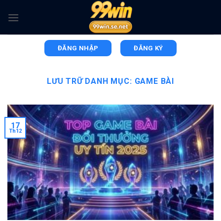
Bỏ
qua
nội
dung
ĐĂNG NHẬP
ĐĂNG KÝ
LƯU TRỮ DANH MỤC:
GAME BÀI
17
Th12