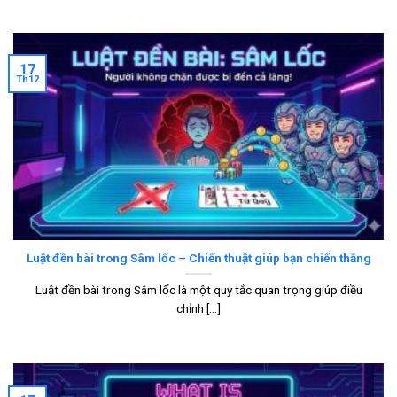
17
Th12
Luật đền bài trong Sâm lốc – Chiến thuật giúp bạn chiến thắng
Luật đền bài trong Sâm lốc là một quy tắc quan trọng giúp điều
chỉnh [...]