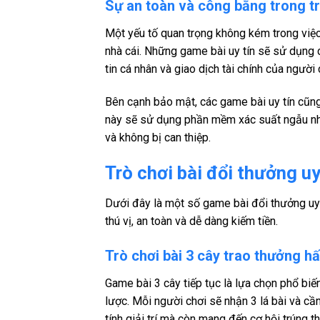
Sự an toàn và công bằng trong tr
Một yếu tố quan trọng không kém trong việc
nhà cái. Những game bài uy tín sẽ sử dụng
tin cá nhân và giao dịch tài chính của người 
Bên cạnh bảo mật, các game bài uy tín cũng
này sẽ sử dụng phần mềm xác suất ngẫu nhi
và không bị can thiệp.
Trò chơi bài đổi thưởng u
Dưới đây là một số game bài đổi thưởng uy 
thú vị, an toàn và dễ dàng kiếm tiền.
Trò chơi bài 3 cây trao thưởng h
Game bài 3 cây tiếp tục là lựa chọn phổ bi
lược. Mỗi người chơi sẽ nhận 3 lá bài và cầ
tính giải trí mà còn mang đến cơ hội trúng t