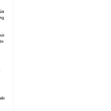
của
ông
hơi
ên
i
iến