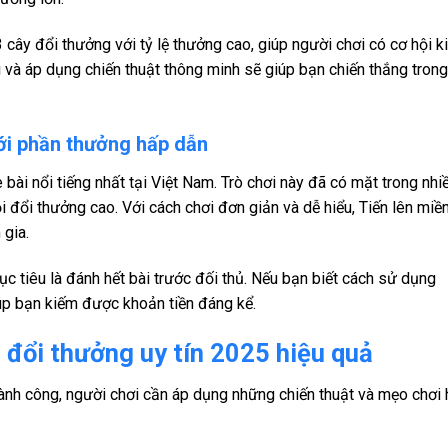
cây đổi thưởng với tỷ lệ thưởng cao, giúp người chơi có cơ hội k
i và áp dụng chiến thuật thông minh sẽ giúp bạn chiến thắng trong
với phần thưởng hấp dẫn
ài nổi tiếng nhất tại Việt Nam. Trò chơi này đã có mặt trong nhi
ội đổi thưởng cao. Với cách chơi đơn giản và dễ hiểu, Tiến lên miề
 gia.
c tiêu là đánh hết bài trước đối thủ. Nếu bạn biết cách sử dụng
iúp bạn kiếm được khoản tiền đáng kể.
đổi thưởng uy tín 2025 hiệu quả
ành công, người chơi cần áp dụng những chiến thuật và mẹo chơi