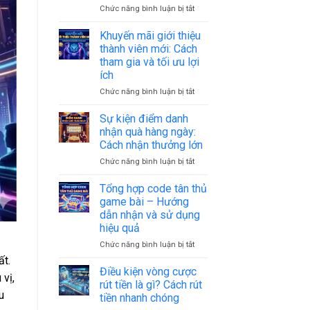
năm
Chức năng bình luận bị tắt
ở
–
Cách
Cách
nhận
Khuyến mãi giới thiệu
tham
88k
thành viên mới: Cách
gia
trải
tham gia và tối ưu lợi
và
nghiệm
ích
tối
miễn
ưu
phí
Chức năng bình luận bị tắt
ở
lợi
–
Khuyến
ích
Hướng
mãi
Sự kiện điểm danh
dẫn
giới
nhận quà hàng ngày:
chi
thiệu
Cách nhận thưởng lớn
tiết
thành
Chức năng bình luận bị tắt
và
ở
viên
mẹo
Sự
mới:
nhận
kiện
Cách
Tổng hợp code tân thủ
thưởng
điểm
tham
game bài – Hướng
hiệu
danh
gia
dẫn nhận và sử dụng
quả
nhận
và
hiệu quả
quà
tối
hàng
Chức năng bình luận bị tắt
ưu
ở
ngày:
lợi
Tổng
ất.
Cách
ích
hợp
Điều kiện vòng cược
 vị,
nhận
code
rút tiền là gì? Cách rút
thưởng
tân
u
tiền nhanh chóng
lớn
thủ