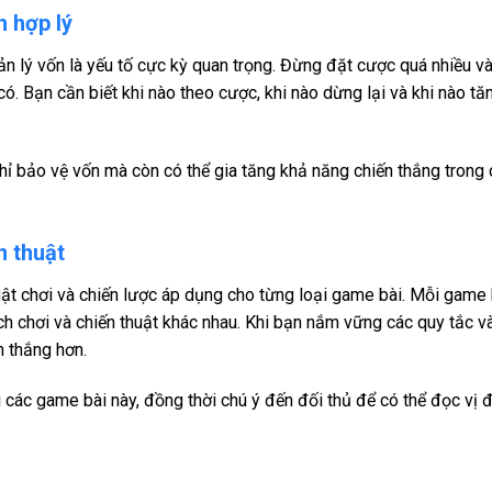
h hợp lý
ản lý vốn là yếu tố cực kỳ quan trọng. Đừng đặt cược quá nhiều v
ó. Bạn cần biết khi nào theo cược, khi nào dừng lại và khi nào tă
hỉ bảo vệ vốn mà còn có thể gia tăng khả năng chiến thắng trong 
n thuật
luật chơi và chiến lược áp dụng cho từng loại game bài. Mỗi game 
h chơi và chiến thuật khác nhau. Khi bạn nắm vững các quy tắc v
n thắng hơn.
 các game bài này, đồng thời chú ý đến đối thủ để có thể đọc vị 