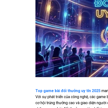
Top game bài đổi thưởng uy tín 2025
mang
Với sự phát triển của công nghệ, các game b
cơ hội trúng thưởng cao và giao diện người d