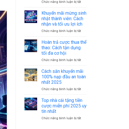
Chức năng bình luận bị tắt
ở
game
Điều
bài
kiện
–
Khuyến mãi mừng sinh
vòng
Hướng
nhật thành viên: Cách
cược
dẫn
nhận và tối ưu lợi ích
rút
nhận
Chức năng bình luận bị tắt
ở
tiền
và
Khuyến
là
sử
mãi
gì?
Hoàn trả cược thua thể
dụng
mừng
Cách
hiệu
thao: Cách tận dụng
sinh
rút
quả
tối đa cơ hội
nhật
tiền
Chức năng bình luận bị tắt
ở
thành
nhanh
Hoàn
viên:
chóng
trả
Cách
Cách săn khuyến mãi
cược
nhận
100% nạp đầu an toàn
thua
và
nhất 2025
thể
tối
Chức năng bình luận bị tắt
ở
thao:
ưu
Cách
Cách
lợi
săn
tận
Top nhà cái tặng tiền
ích
khuyến
dụng
cược miễn phí 2025 uy
mãi
tối
tín nhất
100%
đa
Chức năng bình luận bị tắt
ở
nạp
cơ
Top
đầu
hội
nhà
an