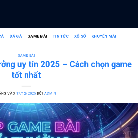
CÁ
ĐÁ GÀ
GAME BÀI
TIN TỨC
XỔ SỐ
KHUYẾN MÃI
GAME BÀI
ưởng uy tín 2025 – Cách chọn game
tốt nhất
ĂNG VÀO
17/12/2025
BỞI
ADMIN