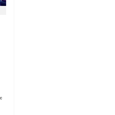
cái
toàn
tặng
nhất
tiền
2025
cược
miễn
phí
2025
uy
tín
nhất
ệc