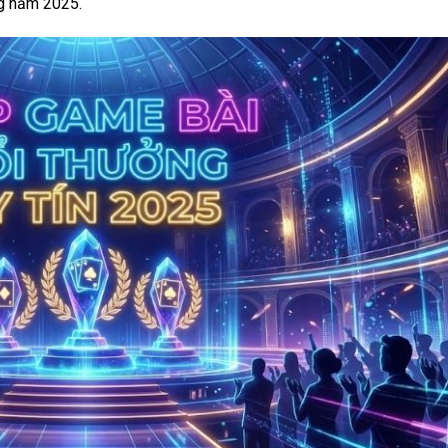
ng năm 2025.