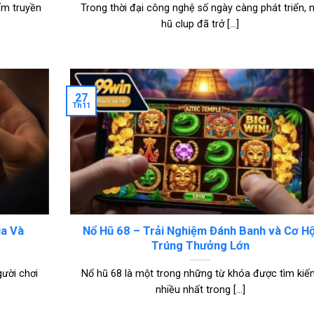
ấm truyền
Trong thời đại công nghệ số ngày càng phát triển, 
hũ clup đã trở [...]
27
Th11
ia Và
Nổ Hũ 68 – Trải Nghiệm Đánh Banh và Cơ Hộ
Trúng Thưởng Lớn
ười chơi
Nổ hũ 68 là một trong những từ khóa được tìm ki
nhiều nhất trong [...]