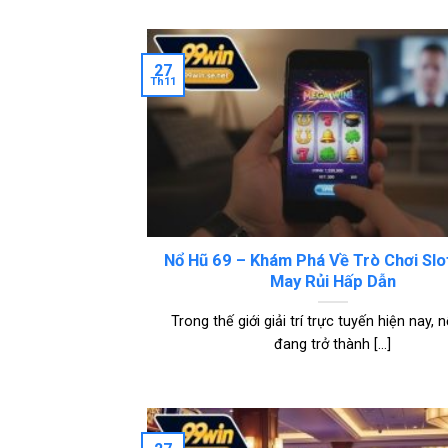
27
Th11
Nổ Hũ 69 – Khám Phá Về Trò Chơi Sl
May Rủi Hấp Dẫn
Trong thế giới giải trí trực tuyến hiện nay, 
đang trở thành [...]