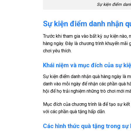
Sự kiện điểm dan
Sự kiện điểm danh nhận qu
Trước khi tham gia vào bất kỳ sự kiện nào, 
hàng ngày. Đây là chương trình khuyến mãi 
chơi yêu thích.
Khái niệm và mục đích của sự ki
Sự kiện điểm danh nhận quà hàng ngày là mộ
danh vào mỗi ngày để nhận các phần quà hấp
hội để họ trải nghiệm những trò chơi mới mà
Mục đích của chương trình là để tạo sự kết n
với các phần quà tặng hấp dẫn.
Các hình thức quà tặng trong sự