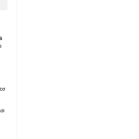
cái
toàn
tặng
nhất
tiền
2025
cược
miễn
phí
2025
à
uy
ò
tín
nhất
 cơ
hơi