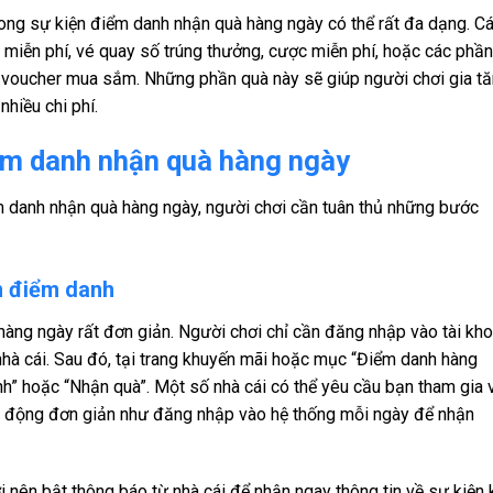
trong sự kiện điểm danh nhận quà hàng ngày có thể rất đa dạng. C
g miễn phí, vé quay số trúng thưởng, cược miễn phí, hoặc các phần
c voucher mua sắm. Những phần quà này sẽ giúp người chơi gia t
nhiều chi phí.
ểm danh nhận quà hàng ngày
 danh nhận quà hàng ngày, người chơi cần tuân thủ những bước
n điểm danh
àng ngày rất đơn giản. Người chơi chỉ cần đăng nhập vào tài kh
hà cái. Sau đó, tại trang khuyến mãi hoặc mục “Điểm danh hàng
nh” hoặc “Nhận quà”. Một số nhà cái có thể yêu cầu bạn tham gia 
nh động đơn giản như đăng nhập vào hệ thống mỗi ngày để nhận
i nên bật thông báo từ nhà cái để nhận ngay thông tin về sự kiện 