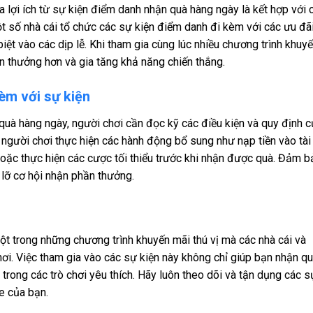
 lợi ích từ sự kiện điểm danh nhận quà hàng ngày là kết hợp với 
ột số nhà cái tổ chức các sự kiện điểm danh đi kèm với các ưu đã
iệt vào các dịp lễ. Khi tham gia cùng lúc nhiều chương trình khuy
n thưởng hơn và gia tăng khả năng chiến thắng.
kèm với sự kiện
quà hàng ngày, người chơi cần đọc kỹ các điều kiện và quy định c
 người chơi thực hiện các hành động bổ sung như nạp tiền vào tài
hoặc thực hiện các cược tối thiểu trước khi nhận được quà. Đảm b
lỡ cơ hội nhận phần thưởng.
t trong những chương trình khuyến mãi thú vị mà các nhà cái và
hơi. Việc tham gia vào các sự kiện này không chỉ giúp bạn nhận q
 trong các trò chơi yêu thích. Hãy luôn theo dõi và tận dụng các s
e của bạn.