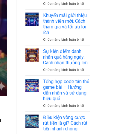
năm
Chức năng bình luận bị tắt
ở
–
Cách
Cách
nhận
Khuyến mãi giới thiệu
tham
88k
thành viên mới: Cách
gia
trải
tham gia và tối ưu lợi
và
nghiệm
ích
tối
miễn
ưu
phí
Chức năng bình luận bị tắt
ở
lợi
–
Khuyến
ích
Hướng
mãi
Sự kiện điểm danh
dẫn
giới
nhận quà hàng ngày:
chi
thiệu
Cách nhận thưởng lớn
tiết
thành
Chức năng bình luận bị tắt
và
ở
viên
mẹo
Sự
mới:
nhận
kiện
Cách
Tổng hợp code tân thủ
thưởng
điểm
tham
game bài – Hướng
hiệu
danh
gia
dẫn nhận và sử dụng
quả
nhận
và
hiệu quả
quà
tối
hàng
Chức năng bình luận bị tắt
ưu
ở
ngày:
lợi
Tổng
c
Cách
ích
hợp
Điều kiện vòng cược
u
nhận
code
rút tiền là gì? Cách rút
thưởng
tân
tiền nhanh chóng
lớn
thủ