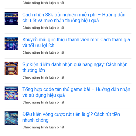
Chức năng bình luận bị tắt
ở
Ưu
đãi
Cách nhận 88k trải nghiệm miễn phí – Hướng dẫn
VIP
chi tiết và mẹo nhận thưởng hiệu quả
cho
Chức năng bình luận bị tắt
ở
người
Cách
chơi
nhận
Khuyến mãi giới thiệu thành viên mới: Cách tham gia
lâu
88k
năm
và tối ưu lợi ích
trải
–
Chức năng bình luận bị tắt
ở
nghiệm
Cách
Khuyến
miễn
tham
mãi
Sự kiện điểm danh nhận quà hàng ngày: Cách nhận
phí
gia
giới
–
thưởng lớn
và
thiệu
Hướng
tối
Chức năng bình luận bị tắt
ở
thành
dẫn
ưu
Sự
viên
chi
lợi
kiện
Tổng hợp code tân thủ game bài – Hướng dẫn nhận
mới:
tiết
ích
điểm
Cách
và sử dụng hiệu quả
và
danh
tham
mẹo
Chức năng bình luận bị tắt
ở
nhận
gia
nhận
Tổng
quà
và
thưởng
hợp
Điều kiện vòng cược rút tiền là gì? Cách rút tiền
hàng
tối
hiệu
code
ngày:
nhanh chóng
ưu
quả
tân
Cách
lợi
Chức năng bình luận bị tắt
ở
thủ
nhận
ích
Điều
game
thưởng