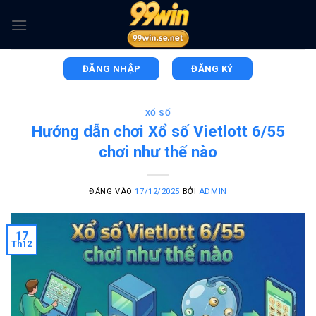
Bỏ
qua
nội
dung
ĐĂNG NHẬP
ĐĂNG KÝ
XỔ SỐ
Hướng dẫn chơi Xổ số Vietlott 6/55
chơi như thế nào
ĐĂNG VÀO
17/12/2025
BỞI
ADMIN
17
Th12