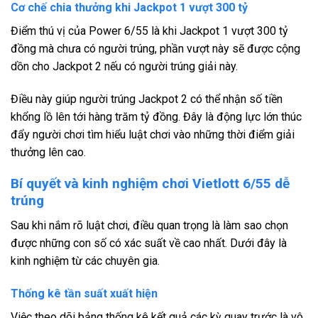
Cơ chế chia thưởng khi Jackpot 1 vượt 300 tỷ
Điểm thú vị của Power 6/55 là khi Jackpot 1 vượt 300 tỷ
đồng mà chưa có người trúng, phần vượt này sẽ được cộng
dồn cho Jackpot 2 nếu có người trúng giải này.
Điều này giúp người trúng Jackpot 2 có thể nhận số tiền
khổng lồ lên tới hàng trăm tỷ đồng. Đây là động lực lớn thúc
đẩy người chơi tìm hiểu luật chơi vào những thời điểm giải
thưởng lên cao.
Bí quyết và kinh nghiệm chơi Vietlott 6/55 dễ
trúng
Sau khi nắm rõ luật chơi, điều quan trọng là làm sao chọn
được những con số có xác suất về cao nhất. Dưới đây là
kinh nghiệm từ các chuyên gia.
Thống kê tần suất xuất hiện
Việc theo dõi bảng thống kê kết quả các kỳ quay trước là vô