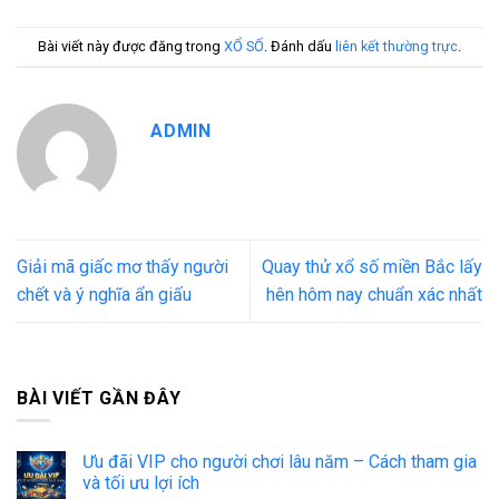
Bài viết này được đăng trong
XỔ SỐ
. Đánh dấu
liên kết thường trực
.
ADMIN
Giải mã giấc mơ thấy người
Quay thử xổ số miền Bắc lấy
chết và ý nghĩa ẩn giấu
hên hôm nay chuẩn xác nhất
BÀI VIẾT GẦN ĐÂY
Ưu đãi VIP cho người chơi lâu năm – Cách tham gia
và tối ưu lợi ích