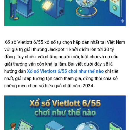
Xổ số Vietlott 6/55 xổ số tự chọn hấp dẫn nhất tại Việt Nam
với giá trị giải thưởng Jackpot 1 khởi điểm lên tới 30 tỷ
đồng. Tuy nhiên, với những người mới, luật chơi và cơ cấu
giải thưởng vẫn còn khá lạ lẫm. Bài viết dưới đây sẽ là
hướng dẫn
Xổ số Vietlott 6/55 chơi như thế nào
chi tiết
nhất, giải đáp tường tận cách tham gia, đồng thời chia sẻ
những mẹo chọn số hiệu quả nhất năm 2024.