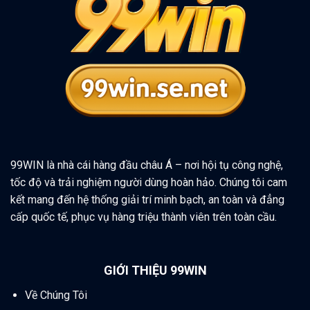
uy
tín
nhất
99WIN
là nhà cái hàng đầu châu Á – nơi hội tụ công nghệ,
tốc độ và trải nghiệm người dùng hoàn hảo. Chúng tôi cam
kết mang đến hệ thống giải trí minh bạch, an toàn và đẳng
cấp quốc tế, phục vụ hàng triệu thành viên trên toàn cầu.
GIỚI THIỆU 99WIN
Về Chúng Tôi