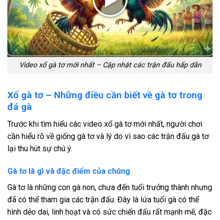
Video xổ gà tơ mới nhất – Cập nhật các trận đấu hấp dẫn
Xổ gà tơ – Những điều cần biết về gà tơ trong
đá gà
Trước khi tìm hiểu các video xổ gà tơ mới nhất, người chơi
cần hiểu rõ về giống gà tơ và lý do vì sao các trận đấu gà tơ
lại thu hút sự chú ý.
Gà tơ là gì và đặc điểm của chúng
Gà tơ là những con gà non, chưa đến tuổi trưởng thành nhưng
đã có thể tham gia các trận đấu. Đây là lứa tuổi gà có thể
hình dẻo dai, linh hoạt và có sức chiến đấu rất mạnh mẽ, đặc