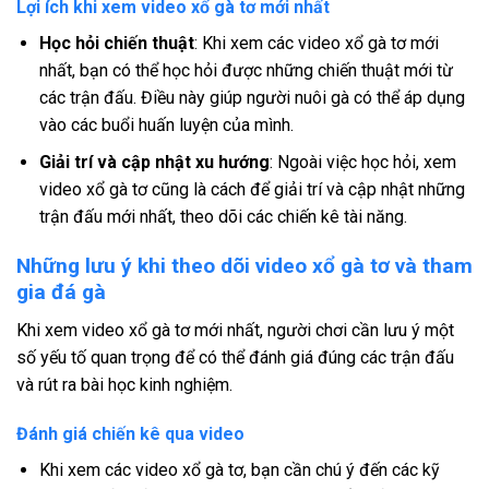
Lợi ích khi xem video xổ gà tơ mới nhất
Học hỏi chiến thuật
: Khi xem các video xổ gà tơ mới
nhất, bạn có thể học hỏi được những chiến thuật mới từ
các trận đấu. Điều này giúp người nuôi gà có thể áp dụng
vào các buổi huấn luyện của mình.
Giải trí và cập nhật xu hướng
: Ngoài việc học hỏi, xem
video xổ gà tơ cũng là cách để giải trí và cập nhật những
trận đấu mới nhất, theo dõi các chiến kê tài năng.
Những lưu ý khi theo dõi video xổ gà tơ và tham
gia đá gà
Khi xem video xổ gà tơ mới nhất, người chơi cần lưu ý một
số yếu tố quan trọng để có thể đánh giá đúng các trận đấu
và rút ra bài học kinh nghiệm.
Đánh giá chiến kê qua video
Khi xem các video xổ gà tơ, bạn cần chú ý đến các kỹ