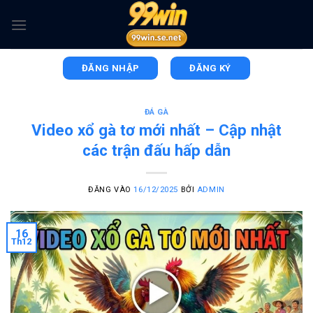
Bỏ
qua
nội
dung
ĐĂNG NHẬP
ĐĂNG KÝ
ĐÁ GÀ
Video xổ gà tơ mới nhất – Cập nhật
các trận đấu hấp dẫn
ĐĂNG VÀO
16/12/2025
BỞI
ADMIN
16
Th12