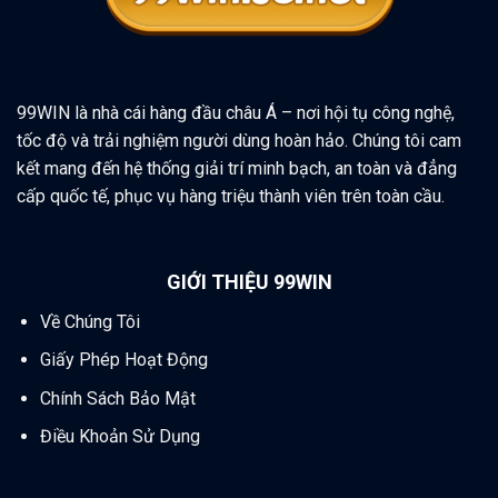
99WIN
là nhà cái hàng đầu châu Á – nơi hội tụ công nghệ,
tốc độ và trải nghiệm người dùng hoàn hảo. Chúng tôi cam
kết mang đến hệ thống giải trí minh bạch, an toàn và đẳng
cấp quốc tế, phục vụ hàng triệu thành viên trên toàn cầu.
GIỚI THIỆU 99WIN
Về Chúng Tôi
Giấy Phép Hoạt Động
Chính Sách Bảo Mật
Điều Khoản Sử Dụng