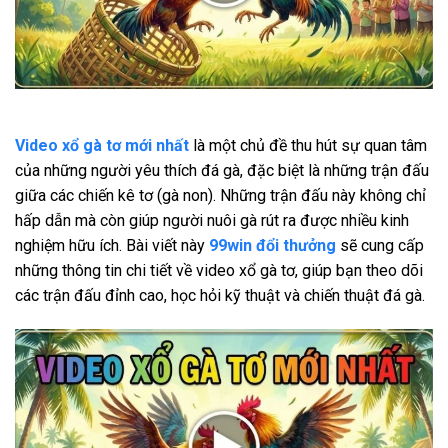
Video xổ gà tơ mới nhất
là một chủ đề thu hút sự quan tâm
của những người yêu thích đá gà, đặc biệt là những trận đấu
giữa các chiến kê tơ (gà non). Những trận đấu này không chỉ
hấp dẫn mà còn giúp người nuôi gà rút ra được nhiều kinh
nghiệm hữu ích. Bài viết này
99win đổi thưởng
sẽ cung cấp
những thông tin chi tiết về video xổ gà tơ, giúp bạn theo dõi
các trận đấu đỉnh cao, học hỏi kỹ thuật và chiến thuật đá gà.