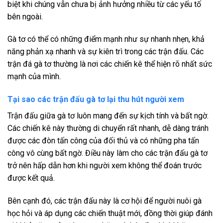
biệt khi chúng vẫn chưa bị ảnh hưởng nhiều từ các yếu tố
bên ngoài.
Gà tơ có thể có những điểm mạnh như sự nhanh nhẹn, khả
năng phản xạ nhanh và sự kiên trì trong các trận đấu. Các
trận đá gà tơ thường là nơi các chiến kê thể hiện rõ nhất sức
mạnh của mình.
Tại sao các trận đấu gà tơ lại thu hút người xem
Trận đấu giữa gà tơ luôn mang đến sự kịch tính và bất ngờ.
Các chiến kê này thường di chuyển rất nhanh, dễ dàng tránh
được các đòn tấn công của đối thủ và có những pha tấn
công vô cùng bất ngờ. Điều này làm cho các trận đấu gà tơ
trở nên hấp dẫn hơn khi người xem không thể đoán trước
được kết quả.
Bên cạnh đó, các trận đấu này là cơ hội để người nuôi gà
học hỏi và áp dụng các chiến thuật mới, đồng thời giúp đánh