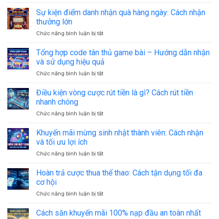
Khuyến
miễn
tham
mãi
Sự kiện điểm danh nhận quà hàng ngày: Cách nhận
phí
gia
giới
–
thưởng lớn
và
thiệu
Hướng
tối
Chức năng bình luận bị tắt
ở
thành
dẫn
ưu
Sự
viên
chi
lợi
kiện
Tổng hợp code tân thủ game bài – Hướng dẫn nhận
mới:
tiết
ích
điểm
Cách
và sử dụng hiệu quả
và
danh
tham
mẹo
Chức năng bình luận bị tắt
ở
nhận
gia
nhận
Tổng
quà
và
thưởng
hợp
Điều kiện vòng cược rút tiền là gì? Cách rút tiền
hàng
tối
hiệu
code
ngày:
nhanh chóng
ưu
quả
tân
Cách
lợi
Chức năng bình luận bị tắt
ở
thủ
nhận
ích
Điều
game
thưởng
kiện
Khuyến mãi mừng sinh nhật thành viên: Cách nhận
bài
lớn
vòng
–
và tối ưu lợi ích
cược
Hướng
Chức năng bình luận bị tắt
ở
rút
dẫn
Khuyến
tiền
nhận
mãi
Hoàn trả cược thua thể thao: Cách tận dụng tối đa
là
và
mừng
gì?
cơ hội
sử
sinh
Cách
dụng
Chức năng bình luận bị tắt
ở
nhật
rút
hiệu
Hoàn
thành
tiền
quả
trả
Cách săn khuyến mãi 100% nạp đầu an toàn nhất
viên:
nhanh
cược