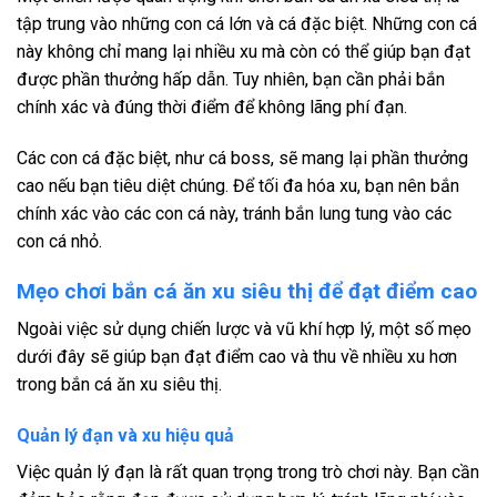
tập trung vào những con cá lớn và cá đặc biệt. Những con cá
này không chỉ mang lại nhiều xu mà còn có thể giúp bạn đạt
được phần thưởng hấp dẫn. Tuy nhiên, bạn cần phải bắn
chính xác và đúng thời điểm để không lãng phí đạn.
Các con cá đặc biệt, như cá boss, sẽ mang lại phần thưởng
cao nếu bạn tiêu diệt chúng. Để tối đa hóa xu, bạn nên bắn
chính xác vào các con cá này, tránh bắn lung tung vào các
con cá nhỏ.
Mẹo chơi bắn cá ăn xu siêu thị để đạt điểm cao
Ngoài việc sử dụng chiến lược và vũ khí hợp lý, một số mẹo
dưới đây sẽ giúp bạn đạt điểm cao và thu về nhiều xu hơn
trong bắn cá ăn xu siêu thị.
Quản lý đạn và xu hiệu quả
Việc quản lý đạn là rất quan trọng trong trò chơi này. Bạn cần