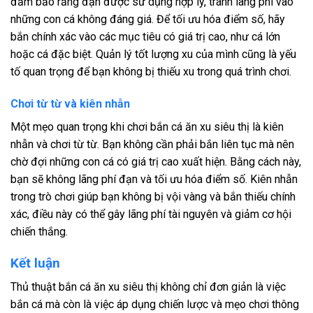
đảm bảo rằng đạn được sử dụng hợp lý, tránh lãng phí vào
những con cá không đáng giá. Để tối ưu hóa điểm số, hãy
bắn chính xác vào các mục tiêu có giá trị cao, như cá lớn
hoặc cá đặc biệt. Quản lý tốt lượng xu của mình cũng là yếu
tố quan trọng để bạn không bị thiếu xu trong quá trình chơi.
Chơi từ từ và kiên nhẫn
Một mẹo quan trọng khi chơi bắn cá ăn xu siêu thị là kiên
nhẫn và chơi từ từ. Bạn không cần phải bắn liên tục mà nên
chờ đợi những con cá có giá trị cao xuất hiện. Bằng cách này,
bạn sẽ không lãng phí đạn và tối ưu hóa điểm số. Kiên nhẫn
trong trò chơi giúp bạn không bị vội vàng và bắn thiếu chính
xác, điều này có thể gây lãng phí tài nguyên và giảm cơ hội
chiến thắng.
Kết luận
Thủ thuật bắn cá ăn xu siêu thị không chỉ đơn giản là việc
bắn cá mà còn là việc áp dụng chiến lược và mẹo chơi thông