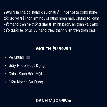
99WIN
là nhà cái hàng đầu châu Á – nơi hội tụ công nghệ,
tốc độ và trải nghiệm người dùng hoàn hảo. Chúng tôi cam
kết mang đến hệ thống giải trí minh bạch, an toàn và đẳng
cấp quốc tế, phục vụ hàng triệu thành viên trên toàn cầu.
GIỚI THIỆU 99WIN
Về Chúng Tôi
Giấy Phép Hoạt Động
Chính Sách Bảo Mật
Điều Khoản Sử Dụng
DANH MỤC 99Win