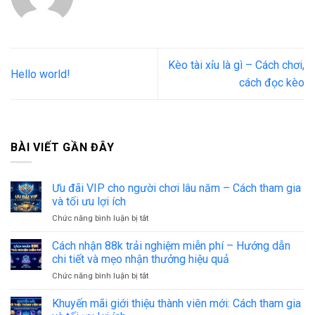
Kèo tài xỉu là gì – Cách chơi,
Hello world!
cách đọc kèo
BÀI VIẾT GẦN ĐÂY
Ưu đãi VIP cho người chơi lâu năm – Cách tham gia
và tối ưu lợi ích
Chức năng bình luận bị tắt
ở
Ưu
đãi
Cách nhận 88k trải nghiệm miễn phí – Hướng dẫn
VIP
chi tiết và mẹo nhận thưởng hiệu quả
cho
Chức năng bình luận bị tắt
ở
người
Cách
chơi
nhận
Khuyến mãi giới thiệu thành viên mới: Cách tham gia
lâu
88k
năm