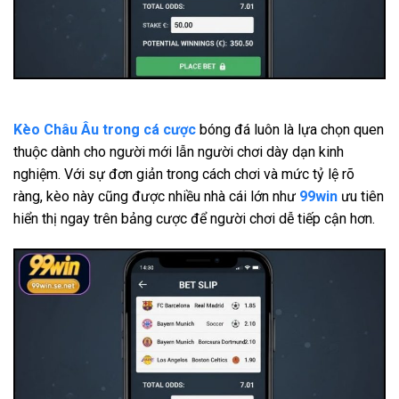
Kèo Châu Âu trong cá cược
bóng đá luôn là lựa chọn quen
thuộc dành cho người mới lẫn người chơi dày dạn kinh
nghiệm. Với sự đơn giản trong cách chơi và mức tỷ lệ rõ
ràng, kèo này cũng được nhiều nhà cái lớn như
99win
ưu tiên
hiển thị ngay trên bảng cược để người chơi dễ tiếp cận hơn.