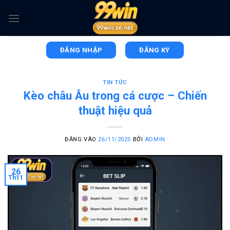
Bỏ
qua
nội
dung
ĐĂNG NHẬP
ĐĂNG KÝ
TIN TỨC
Kèo châu Âu trong cá cược – Chiến
thuật hiệu quả
ĐĂNG VÀO
26/11/2025
BỞI
ADMIN
26
Th11