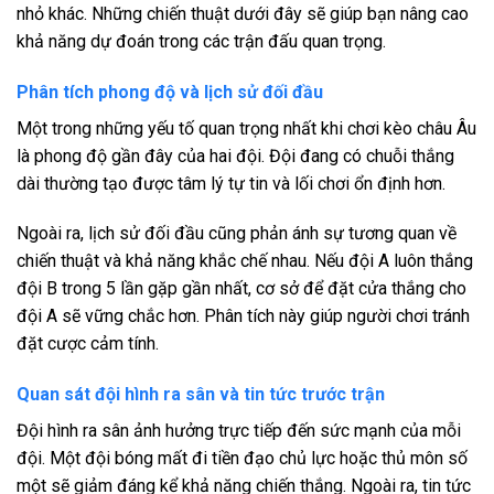
nhỏ khác. Những chiến thuật dưới đây sẽ giúp bạn nâng cao
khả năng dự đoán trong các trận đấu quan trọng.
Phân tích phong độ và lịch sử đối đầu
Một trong những yếu tố quan trọng nhất khi chơi kèo châu Âu
là phong độ gần đây của hai đội. Đội đang có chuỗi thắng
dài thường tạo được tâm lý tự tin và lối chơi ổn định hơn.
Ngoài ra, lịch sử đối đầu cũng phản ánh sự tương quan về
chiến thuật và khả năng khắc chế nhau. Nếu đội A luôn thắng
đội B trong 5 lần gặp gần nhất, cơ sở để đặt cửa thắng cho
đội A sẽ vững chắc hơn. Phân tích này giúp người chơi tránh
đặt cược cảm tính.
Quan sát đội hình ra sân và tin tức trước trận
Đội hình ra sân ảnh hưởng trực tiếp đến sức mạnh của mỗi
đội. Một đội bóng mất đi tiền đạo chủ lực hoặc thủ môn số
một sẽ giảm đáng kể khả năng chiến thắng. Ngoài ra, tin tức