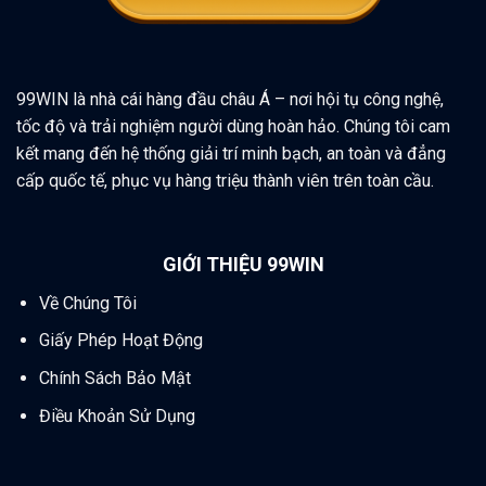
99WIN
là nhà cái hàng đầu châu Á – nơi hội tụ công nghệ,
tốc độ và trải nghiệm người dùng hoàn hảo. Chúng tôi cam
kết mang đến hệ thống giải trí minh bạch, an toàn và đẳng
cấp quốc tế, phục vụ hàng triệu thành viên trên toàn cầu.
GIỚI THIỆU 99WIN
Về Chúng Tôi
Giấy Phép Hoạt Động
Chính Sách Bảo Mật
Điều Khoản Sử Dụng