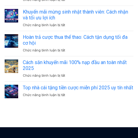
thủ
nhận
ích
Điều
game
thưởng
kiện
Khuyến mãi mừng sinh nhật thành viên: Cách nhận
bài
lớn
vòng
–
và tối ưu lợi ích
cược
Hướng
Chức năng bình luận bị tắt
ở
rút
dẫn
Khuyến
tiền
nhận
mãi
Hoàn trả cược thua thể thao: Cách tận dụng tối đa
là
và
mừng
gì?
cơ hội
sử
sinh
Cách
dụng
Chức năng bình luận bị tắt
ở
nhật
rút
hiệu
Hoàn
thành
tiền
quả
trả
Cách săn khuyến mãi 100% nạp đầu an toàn nhất
viên:
nhanh
cược
Cách
2025
chóng
thua
nhận
Chức năng bình luận bị tắt
ở
thể
và
Cách
thao:
tối
săn
Top nhà cái tặng tiền cược miễn phí 2025 uy tín nhất
Cách
ưu
khuyến
tận
lợi
Chức năng bình luận bị tắt
ở
mãi
dụng
ích
Top
100%
tối
nhà
nạp
đa
cái
đầu
cơ
tặng
an
hội
tiền
toàn
cược
nhất
miễn
2025
phí