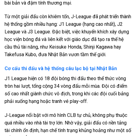
bài bản và đậm tính thương mại.
Từ một giải đấu còn khiêm tốn, J-League đã phát triển thành
hệ thống gồm nhiều hạng: J1 League (hạng cao nhất), J2
League và J3 League. Đặc biệt, việc khuyến khích xây dựng
học viện bóng đá và liên kết với giáo dục đã tạo ra thế hệ
cầu thủ tài năng, như Keisuke Honda, Shinji Kagawa hay
Takefusa Kubo, đưa Nhật Bản vươn tầm thế giới.
Cơ cấu thi đấu và hệ thống câu lạc bộ tại Nhật Bản
J1 League hiện có 18 đội bóng thi đấu theo thể thức vòng
tròn hai lượt, tổng cộng 34 vòng đấu mỗi mùa. Đội có điểm
số cao nhất giành chức vô địch, trong khi các đội cuối bảng
phải xuống hạng hoặc tranh vé play-off.
J-League nổi bật với mô hình CLB tự chủ, không phụ thuộc
quá nhiều vào nhà tài trợ lớn. Nhờ vậy, giải đấu có nền tảng
tài chính ổn định, hạn chế tình trạng khủng hoảng như một số