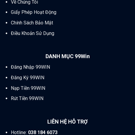
Về Chúng Tôi
Giấy Phép Hoạt Động
Chính Sách Bảo Mật
Điều Khoản Sử Dụng
DANH MỤC 99Win
Đăng Nhập 99WIN
Đăng Ký 99WIN
Nạp Tiền 99WIN
Rút Tiền 99WIN
LIÊN HỆ HỖ TRỢ
Hotline:
038 184 6073