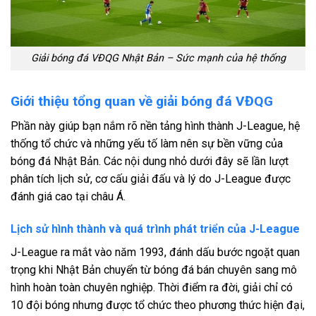
Giải bóng đá VĐQG Nhật Bản – Sức mạnh của hệ thống
Giới thiệu tổng quan về giải bóng đá VĐQG
Phần này giúp bạn nắm rõ nền tảng hình thành J-League, hệ
thống tổ chức và những yếu tố làm nên sự bền vững của
bóng đá Nhật Bản. Các nội dung nhỏ dưới đây sẽ lần lượt
phân tích lịch sử, cơ cấu giải đấu và lý do J-League được
đánh giá cao tại châu Á.
Lịch sử hình thành và quá trình phát triển của J-League
J-League ra mắt vào năm 1993, đánh dấu bước ngoặt quan
trọng khi Nhật Bản chuyển từ bóng đá bán chuyên sang mô
hình hoàn toàn chuyên nghiệp. Thời điểm ra đời, giải chỉ có
10 đội bóng nhưng được tổ chức theo phương thức hiện đại,