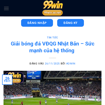
Bỏ
qua
nội
dung
ĐĂNG NHẬP
ĐĂNG KÝ
TIN TỨC
Giải bóng đá VĐQG Nhật Bản – Sức
mạnh của hệ thống
ĐĂNG VÀO
26/11/2025
BỞI
ADMIN
26
Th11