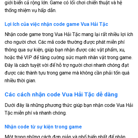
giới biển cả rộng lớn. Game có lối chơi chiến thuật và hệ
thống nhiệm vụ hấp dẫn.
Lợi ích của việc nhận code game Vua Hải Tặc
Nhận code game trong Vua Hải Tặc mang lại rất nhiều lợi ích
cho người chơi. Các mã code thường được phát miễn phí
thông qua sự kiện, giúp bạn nhận được các vật phẩm, xu,
hoặc thẻ VIP để tăng cường sức mạnh nhân vật trong game.
Đây là cách tuyệt vời để hỗ trợ người chơi nhanh chóng đạt
được các thành tựu trong game mà không cần phải tốn quá
nhiều thời gian.
Các cách nhận code Vua Hải Tặc dễ dàng
Dưới đây là những phương thức giúp bạn nhận code Vua Hải
Tặc miễn phí và nhanh chóng.
Nhận code từ sự kiện trong game
Một trong những cách đơn giản và phổ biến nhất để nhận