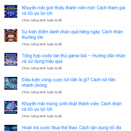
Cách
chơi
nhận
Khuyến mãi giới thiệu thành viên mới: Cách tham gia
lâu
88k
năm
và tối ưu lợi ích
trải
–
Chức năng bình luận bị tắt
ở
nghiệm
Cách
Khuyến
miễn
tham
mãi
Sự kiện điểm danh nhận quà hàng ngày: Cách nhận
phí
gia
giới
–
thưởng lớn
và
thiệu
Hướng
tối
Chức năng bình luận bị tắt
ở
thành
dẫn
ưu
Sự
viên
chi
lợi
kiện
Tổng hợp code tân thủ game bài – Hướng dẫn nhận
mới:
tiết
ích
điểm
Cách
và sử dụng hiệu quả
và
danh
tham
mẹo
Chức năng bình luận bị tắt
ở
nhận
gia
nhận
Tổng
quà
và
thưởng
hợp
Điều kiện vòng cược rút tiền là gì? Cách rút tiền
hàng
tối
hiệu
code
ngày:
nhanh chóng
ưu
quả
tân
Cách
lợi
Chức năng bình luận bị tắt
ở
thủ
nhận
ích
Điều
game
thưởng
kiện
Khuyến mãi mừng sinh nhật thành viên: Cách nhận
bài
lớn
vòng
–
và tối ưu lợi ích
cược
Hướng
Chức năng bình luận bị tắt
ở
rút
dẫn
Khuyến
tiền
nhận
mãi
Hoàn trả cược thua thể thao: Cách tận dụng tối đa
là
và