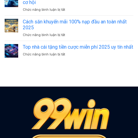
mừng
gì?
cơ hội
sử
sinh
Cách
dụng
Chức năng bình luận bị tắt
ở
nhật
rút
hiệu
Hoàn
thành
tiền
quả
trả
Cách săn khuyến mãi 100% nạp đầu an toàn nhất
viên:
nhanh
cược
Cách
2025
chóng
thua
nhận
Chức năng bình luận bị tắt
ở
thể
và
Cách
thao:
tối
săn
Top nhà cái tặng tiền cược miễn phí 2025 uy tín nhất
Cách
ưu
khuyến
tận
lợi
Chức năng bình luận bị tắt
ở
mãi
dụng
ích
Top
100%
tối
nhà
nạp
đa
cái
đầu
cơ
tặng
an
hội
tiền
toàn
cược
nhất
miễn
2025
phí
2025
uy
tín
nhất