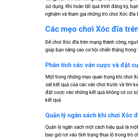
sử dụng. Khi hoàn tất quá trình đăng ký, bạ
nghiệm và tham gia những trò chơi Xóc đĩa t
Các mẹo chơi Xóc đĩa trê
Để chơi Xóc đĩa trên mạng thành công, ngườ
giúp bạn nâng cao cơ hội chiến thắng trong t
Phân tích các ván cược và đặt c
Một trong những mẹo quan trọng khi chơi Xó
sát kết quả của các ván chơi trước và tìm 
đặt cược vào những kết quả không có cơ sở
kết quả.
Quản lý ngân sách khi chơi Xóc đ
Quản lý ngân sách một cách hiệu quả là mộ
bao giờ rơi vào tình trạng thua lỗ trong trò