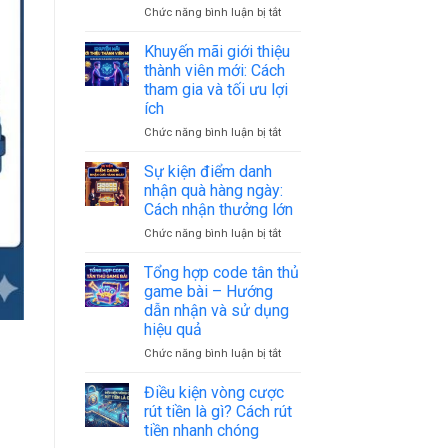
năm
Chức năng bình luận bị tắt
ở
–
Cách
Cách
nhận
Khuyến mãi giới thiệu
tham
88k
thành viên mới: Cách
gia
trải
tham gia và tối ưu lợi
và
nghiệm
ích
tối
miễn
ưu
phí
Chức năng bình luận bị tắt
ở
lợi
–
Khuyến
ích
Hướng
mãi
Sự kiện điểm danh
dẫn
giới
nhận quà hàng ngày:
chi
thiệu
Cách nhận thưởng lớn
tiết
thành
Chức năng bình luận bị tắt
và
ở
viên
mẹo
Sự
mới:
nhận
kiện
Cách
Tổng hợp code tân thủ
thưởng
điểm
tham
game bài – Hướng
hiệu
danh
gia
dẫn nhận và sử dụng
quả
nhận
và
hiệu quả
quà
tối
hàng
Chức năng bình luận bị tắt
ưu
ở
ngày:
lợi
Tổng
Cách
ích
hợp
Điều kiện vòng cược
nhận
code
rút tiền là gì? Cách rút
thưởng
tân
tiền nhanh chóng
lớn
thủ