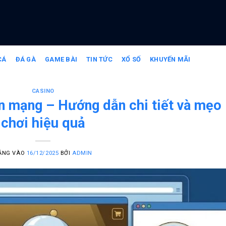
CÁ
ĐÁ GÀ
GAME BÀI
TIN TỨC
XỔ SỐ
KHUYẾN MÃI
CASINO
ên mạng – Hướng dẫn chi tiết và mẹo
chơi hiệu quả
ĂNG VÀO
16/12/2025
BỞI
ADMIN