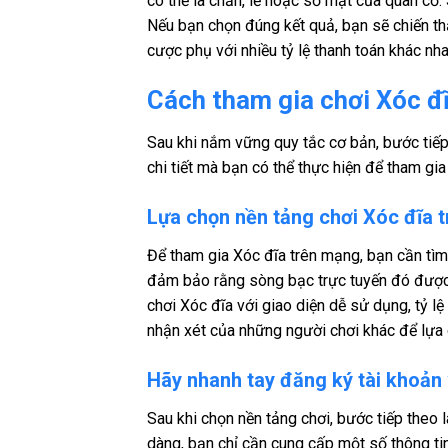
có thể là chẵn, lẻ hoặc số mặt của quân cờ. 
Nếu bạn chọn đúng kết quả, bạn sẽ chiến t
cược phụ với nhiều tỷ lệ thanh toán khác nha
Cách tham gia chơi Xóc đ
Sau khi nắm vững quy tắc cơ bản, bước tiếp
chi tiết mà bạn có thể thực hiện để tham gi
Lựa chọn nền tảng chơi Xóc đĩa 
Để tham gia Xóc đĩa trên mạng, bạn cần tìm 
đảm bảo rằng sòng bạc trực tuyến đó được 
chơi Xóc đĩa với giao diện dễ sử dụng, tỷ l
nhận xét của những người chơi khác để lựa
Hãy nhanh tay đăng ký tài khoản 
Sau khi chọn nền tảng chơi, bước tiếp theo 
dàng, bạn chỉ cần cung cấp một số thông tin