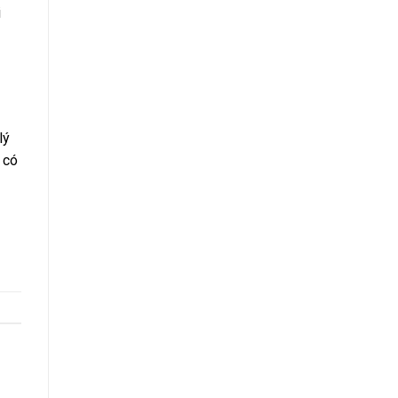
i
lý
 có