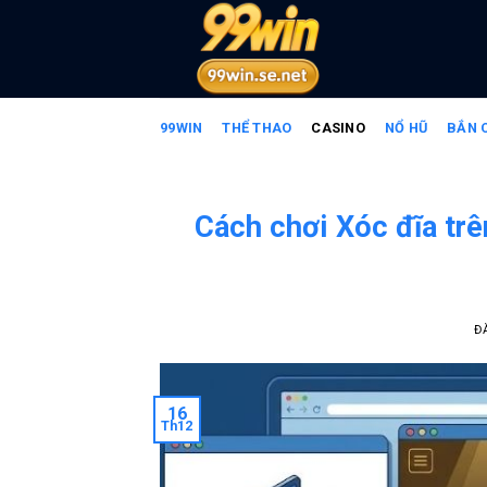
Bỏ
qua
nội
dung
99WIN
THỂ THAO
CASINO
NỔ HŨ
BẮN 
Cách chơi Xóc đĩa tr
Đ
16
Th12