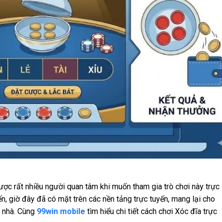
ược rất nhiều người quan tâm khi muốn tham gia trò chơi này trực
ến, giờ đây đã có mặt trên các nền tảng trực tuyến, mang lại cho
i nhà. Cùng
99win mobile
tìm hiểu chi tiết cách chơi Xóc đĩa trực