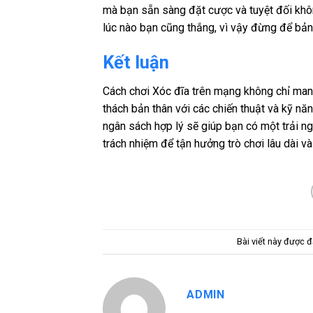
mà bạn sẵn sàng đặt cược và tuyệt đối khô
lúc nào bạn cũng thắng, vì vậy đừng để bản
Kết luận
Cách chơi Xóc đĩa trên mạng không chỉ mang 
thách bản thân với các chiến thuật và kỹ nă
ngân sách hợp lý sẽ giúp bạn có một trải ng
trách nhiệm để tận hưởng trò chơi lâu dài và 
Bài viết này được 
ADMIN