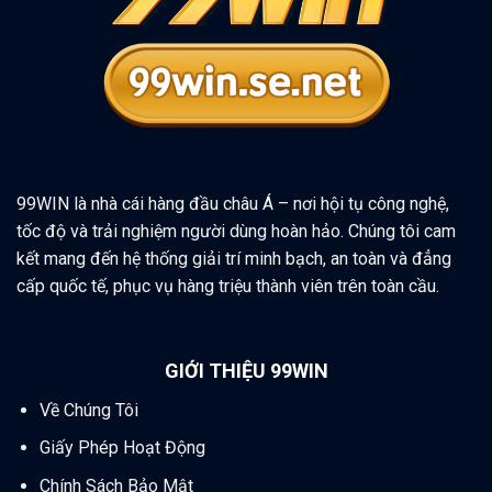
99WIN
là nhà cái hàng đầu châu Á – nơi hội tụ công nghệ,
tốc độ và trải nghiệm người dùng hoàn hảo. Chúng tôi cam
kết mang đến hệ thống giải trí minh bạch, an toàn và đẳng
cấp quốc tế, phục vụ hàng triệu thành viên trên toàn cầu.
GIỚI THIỆU 99WIN
Về Chúng Tôi
Giấy Phép Hoạt Động
Chính Sách Bảo Mật