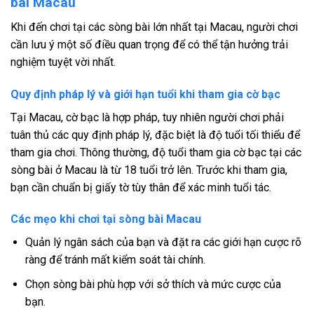
bài Macau
Khi đến chơi tại các sòng bài lớn nhất tại Macau, người chơi
cần lưu ý một số điều quan trọng để có thể tận hưởng trải
nghiệm tuyệt vời nhất.
Quy định pháp lý và giới hạn tuổi khi tham gia cờ bạc
Tại Macau, cờ bạc là hợp pháp, tuy nhiên người chơi phải
tuân thủ các quy định pháp lý, đặc biệt là độ tuổi tối thiểu để
tham gia chơi. Thông thường, độ tuổi tham gia cờ bạc tại các
sòng bài ở Macau là từ 18 tuổi trở lên. Trước khi tham gia,
bạn cần chuẩn bị giấy tờ tùy thân để xác minh tuổi tác.
Các mẹo khi chơi tại sòng bài Macau
Quản lý ngân sách của bạn và đặt ra các giới hạn cược rõ
ràng để tránh mất kiểm soát tài chính.
Chọn sòng bài phù hợp với sở thích và mức cược của
bạn.