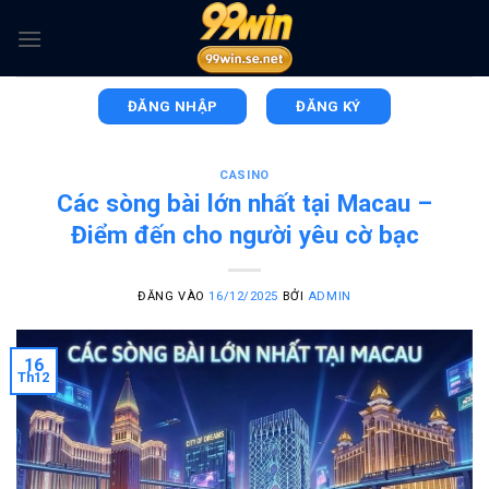
Bỏ
qua
nội
dung
ĐĂNG NHẬP
ĐĂNG KÝ
CASINO
Các sòng bài lớn nhất tại Macau –
Điểm đến cho người yêu cờ bạc
ĐĂNG VÀO
16/12/2025
BỞI
ADMIN
16
Th12