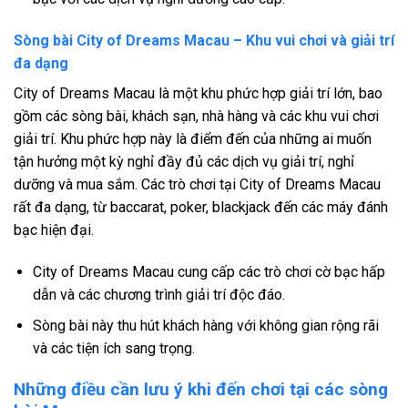
Sòng bài City of Dreams Macau – Khu vui chơi và giải trí
đa dạng
City of Dreams Macau là một khu phức hợp giải trí lớn, bao
gồm các sòng bài, khách sạn, nhà hàng và các khu vui chơi
giải trí. Khu phức hợp này là điểm đến của những ai muốn
tận hưởng một kỳ nghỉ đầy đủ các dịch vụ giải trí, nghỉ
dưỡng và mua sắm. Các trò chơi tại City of Dreams Macau
rất đa dạng, từ baccarat, poker, blackjack đến các máy đánh
bạc hiện đại.
City of Dreams Macau cung cấp các trò chơi cờ bạc hấp
dẫn và các chương trình giải trí độc đáo.
Sòng bài này thu hút khách hàng với không gian rộng rãi
và các tiện ích sang trọng.
Những điều cần lưu ý khi đến chơi tại các sòng