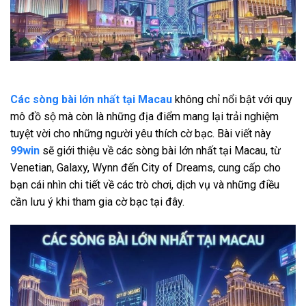
Các sòng bài lớn nhất tại Macau
không chỉ nổi bật với quy
mô đồ sộ mà còn là những địa điểm mang lại trải nghiệm
tuyệt vời cho những người yêu thích cờ bạc. Bài viết này
99win
sẽ giới thiệu về các sòng bài lớn nhất tại Macau, từ
Venetian, Galaxy, Wynn đến City of Dreams, cung cấp cho
bạn cái nhìn chi tiết về các trò chơi, dịch vụ và những điều
cần lưu ý khi tham gia cờ bạc tại đây.