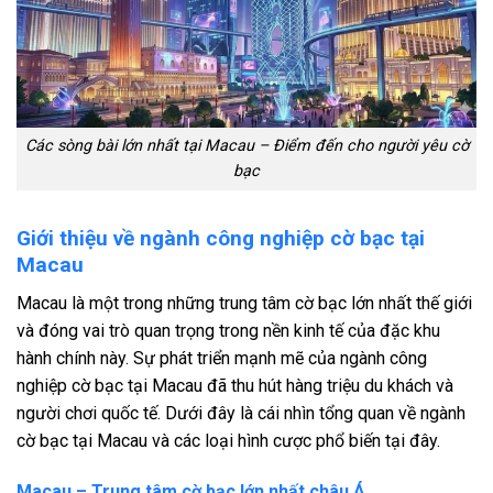
Các sòng bài lớn nhất tại Macau – Điểm đến cho người yêu cờ
bạc
Giới thiệu về ngành công nghiệp cờ bạc tại
Macau
Macau là một trong những trung tâm cờ bạc lớn nhất thế giới
và đóng vai trò quan trọng trong nền kinh tế của đặc khu
hành chính này. Sự phát triển mạnh mẽ của ngành công
nghiệp cờ bạc tại Macau đã thu hút hàng triệu du khách và
người chơi quốc tế. Dưới đây là cái nhìn tổng quan về ngành
cờ bạc tại Macau và các loại hình cược phổ biến tại đây.
Macau – Trung tâm cờ bạc lớn nhất châu Á