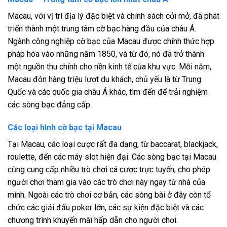
Macau, với vị trí địa lý đặc biệt và chính sách cởi mở, đã phát
triển thành một trung tâm cờ bạc hàng đầu của châu Á.
Ngành công nghiệp cờ bạc của Macau được chính thức hợp
pháp hóa vào những năm 1850, và từ đó, nó đã trở thành
một nguồn thu chính cho nền kinh tế của khu vực. Mỗi năm,
Macau đón hàng triệu lượt du khách, chủ yếu là từ Trung
Quốc và các quốc gia châu Á khác, tìm đến để trải nghiệm
các sòng bạc đẳng cấp.
Các loại hình cờ bạc tại Macau
Tại Macau, các loại cược rất đa dạng, từ baccarat, blackjack,
roulette, đến các máy slot hiện đại. Các sòng bạc tại Macau
cũng cung cấp nhiều trò chơi cá cược trực tuyến, cho phép
người chơi tham gia vào các trò chơi này ngay từ nhà của
mình. Ngoài các trò chơi cơ bản, các sòng bài ở đây còn tổ
chức các giải đấu poker lớn, các sự kiện đặc biệt và các
chương trình khuyến mãi hấp dẫn cho người chơi.