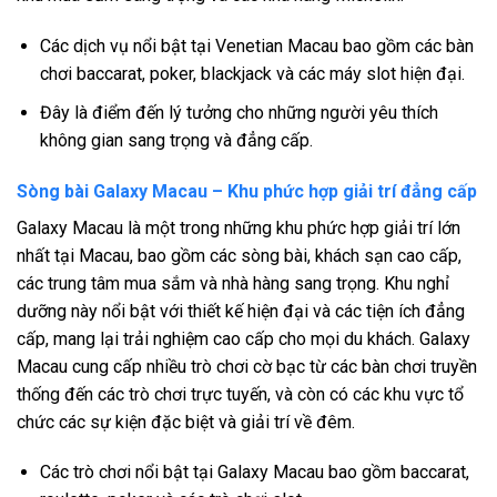
Các dịch vụ nổi bật tại Venetian Macau bao gồm các bàn
chơi baccarat, poker, blackjack và các máy slot hiện đại.
Đây là điểm đến lý tưởng cho những người yêu thích
không gian sang trọng và đẳng cấp.
Sòng bài Galaxy Macau – Khu phức hợp giải trí đẳng cấp
Galaxy Macau là một trong những khu phức hợp giải trí lớn
nhất tại Macau, bao gồm các sòng bài, khách sạn cao cấp,
các trung tâm mua sắm và nhà hàng sang trọng. Khu nghỉ
dưỡng này nổi bật với thiết kế hiện đại và các tiện ích đẳng
cấp, mang lại trải nghiệm cao cấp cho mọi du khách. Galaxy
Macau cung cấp nhiều trò chơi cờ bạc từ các bàn chơi truyền
thống đến các trò chơi trực tuyến, và còn có các khu vực tổ
chức các sự kiện đặc biệt và giải trí về đêm.
Các trò chơi nổi bật tại Galaxy Macau bao gồm baccarat,