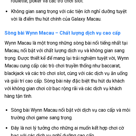
roulette, poker và các trò chơi slot.
Không gian sang trọng với các tiện ích nghỉ dưỡng tuyệt
vời là điểm thu hút chính của Galaxy Macau.
Sòng bài Wynn Macau – Chất lượng dịch vụ cao cấp
Wynn Macau là một trong những sòng bài nổi tiếng nhất tại
Macau, nổi bật với chất lượng dịch vụ và không gian sang
trọng. Được thiết kế để mang lại trải nghiệm tuyệt vời, Wynn
Macau cung cấp các trò chơi truyền thống như baccarat,
blackjack và các trò chơi slot, cùng với các dịch vụ ăn uống
và giải trí cao cấp. Sòng bài này đặc biệt thu hút du khách
với không gian chơi cờ bạc rộng rãi và các dịch vụ khách
hàng tận tình.
Sòng bài Wynn Macau nổi bật với dịch vụ cao cấp và môi
trường chơi game sang trọng.
Đây là nơi lý tưởng cho những ai muốn kết hợp chơi cờ
bạc với các dịch vụ nghỉ dưỡng cao cấp.