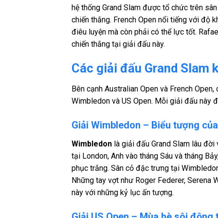
hệ thống Grand Slam được tổ chức trên sân đ
chiến thắng. French Open nổi tiếng với độ k
điêu luyện mà còn phải có thể lực tốt. Rafa
chiến thắng tại giải đấu này.
Các giải đấu Grand Slam 
Bên cạnh Australian Open và French Open, 
Wimbledon và US Open. Mỗi giải đấu này đều
Giải Wimbledon – Biểu tượng của
Wimbledon
là giải đấu Grand Slam lâu đời 
tại London, Anh vào tháng Sáu và tháng Bảy
phục trắng. Sân cỏ đặc trưng tại Wimbledon 
Những tay vợt như Roger Federer, Serena Wi
này với những kỷ lục ấn tượng.
Giải US Open – Mùa hè sôi động 