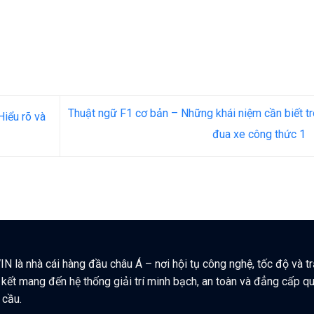
Thuật ngữ F1 cơ bản – Những khái niệm cần biết t
Hiểu rõ và
đua xe công thức 1
IN
là nhà cái hàng đầu châu Á – nơi hội tụ công nghệ, tốc độ và 
kết mang đến hệ thống giải trí minh bạch, an toàn và đẳng cấp quố
 cầu.