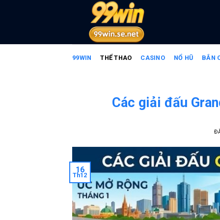
Bỏ
qua
nội
dung
99WIN
THỂ THAO
CASINO
NỔ HŨ
BẮN 
Các giải đấu Gran
Đ
16
Th12