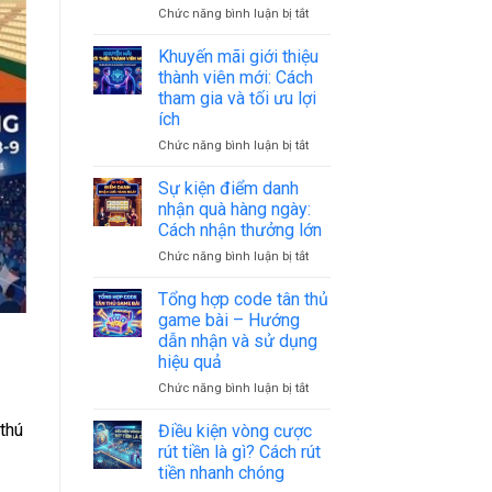
năm
Chức năng bình luận bị tắt
ở
–
Cách
Cách
nhận
Khuyến mãi giới thiệu
tham
88k
thành viên mới: Cách
gia
trải
tham gia và tối ưu lợi
và
nghiệm
ích
tối
miễn
ưu
phí
Chức năng bình luận bị tắt
ở
lợi
–
Khuyến
ích
Hướng
mãi
Sự kiện điểm danh
dẫn
giới
nhận quà hàng ngày:
chi
thiệu
Cách nhận thưởng lớn
tiết
thành
Chức năng bình luận bị tắt
và
ở
viên
mẹo
Sự
mới:
nhận
kiện
Cách
Tổng hợp code tân thủ
thưởng
điểm
tham
game bài – Hướng
hiệu
danh
gia
dẫn nhận và sử dụng
quả
nhận
và
hiệu quả
quà
tối
hàng
Chức năng bình luận bị tắt
ưu
ở
ngày:
lợi
Tổng
Cách
ích
hợp
thú
Điều kiện vòng cược
nhận
code
rút tiền là gì? Cách rút
thưởng
tân
tiền nhanh chóng
lớn
thủ