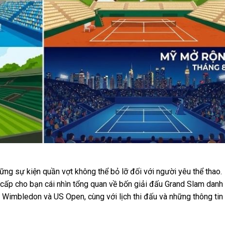
hững sự kiện quần vợt không thể bỏ lỡ đối với người yêu thể thao.
cấp cho bạn cái nhìn tổng quan về bốn giải đấu Grand Slam danh
 Wimbledon và US Open, cùng với lịch thi đấu và những thông tin 