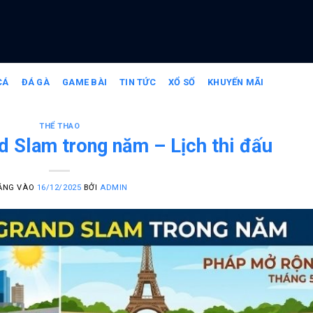
CÁ
ĐÁ GÀ
GAME BÀI
TIN TỨC
XỔ SỐ
KHUYẾN MÃI
THỂ THAO
d Slam trong năm – Lịch thi đấu
ĂNG VÀO
16/12/2025
BỞI
ADMIN