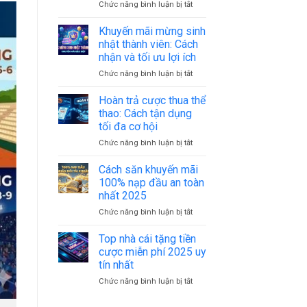
Chức năng bình luận bị tắt
ở
game
Điều
bài
kiện
–
Khuyến mãi mừng sinh
vòng
Hướng
nhật thành viên: Cách
cược
dẫn
nhận và tối ưu lợi ích
rút
nhận
Chức năng bình luận bị tắt
ở
tiền
và
Khuyến
là
sử
mãi
gì?
Hoàn trả cược thua thể
dụng
mừng
Cách
hiệu
thao: Cách tận dụng
sinh
rút
quả
tối đa cơ hội
nhật
tiền
Chức năng bình luận bị tắt
ở
thành
nhanh
Hoàn
viên:
chóng
trả
Cách
Cách săn khuyến mãi
cược
nhận
100% nạp đầu an toàn
thua
và
nhất 2025
thể
tối
Chức năng bình luận bị tắt
ở
thao:
ưu
Cách
Cách
lợi
săn
tận
Top nhà cái tặng tiền
ích
khuyến
dụng
cược miễn phí 2025 uy
mãi
tối
tín nhất
100%
đa
Chức năng bình luận bị tắt
ở
nạp
cơ
Top
đầu
hội
nhà
an