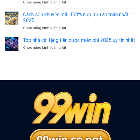
Chức năng bình luận bị tắt
ở
nhật
rút
hiệu
Hoàn
thành
tiền
quả
trả
Cách săn khuyến mãi 100% nạp đầu an toàn nhất
viên:
nhanh
cược
Cách
2025
chóng
thua
nhận
Chức năng bình luận bị tắt
ở
thể
và
Cách
thao:
tối
săn
Top nhà cái tặng tiền cược miễn phí 2025 uy tín nhất
Cách
ưu
khuyến
tận
lợi
Chức năng bình luận bị tắt
ở
mãi
dụng
ích
Top
100%
tối
nhà
nạp
đa
cái
đầu
cơ
tặng
an
hội
tiền
toàn
cược
nhất
miễn
2025
phí
2025
uy
tín
nhất