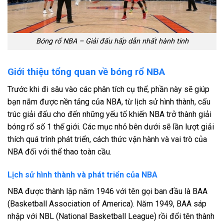
Bóng rổ NBA – Giải đấu hấp dẫn nhất hành tinh
Giới thiệu tổng quan về bóng rổ NBA
Trước khi đi sâu vào các phân tích cụ thể, phần này sẽ giúp
bạn nắm được nền tảng của NBA, từ lịch sử hình thành, cấu
trúc giải đấu cho đến những yếu tố khiến NBA trở thành giải
bóng rổ số 1 thế giới. Các mục nhỏ bên dưới sẽ lần lượt giải
thích quá trình phát triển, cách thức vận hành và vai trò của
NBA đối với thể thao toàn cầu.
Lịch sử hình thành và phát triển của NBA
NBA được thành lập năm 1946 với tên gọi ban đầu là BAA
(Basketball Association of America). Năm 1949, BAA sáp
nhập với NBL (National Basketball League) rồi đổi tên thành