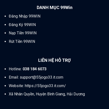
DANH MỤC 99Win
Đăng Nhập 99WIN
Đăng Ký 99WIN
Nạp Tiền 99WIN
Rút Tiền 99WIN
LIÊN HỆ HỖ TRỢ
Hotline:
038 184 6073
Email:
support@55jogo33.it.com
Website: https://55jogo33.it.com/
Xã Nhân Quyền, Huyện Bình Giang, Hải Dương