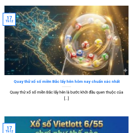
17
Th12
Quay thử xổ số miền Bắc lấy hên hôm nay chuẩn xác nhất
Quay thử xổ số miền Bắc lấy hên là bước khởi đầu quen thuộc của
[...]
17
Th12