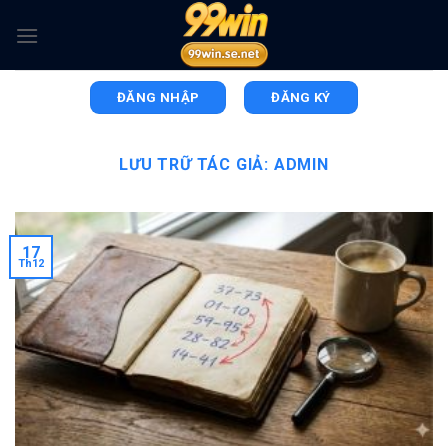
Bỏ
qua
nội
dung
ĐĂNG NHẬP
ĐĂNG KÝ
LƯU TRỮ TÁC GIẢ:
ADMIN
17
Th12