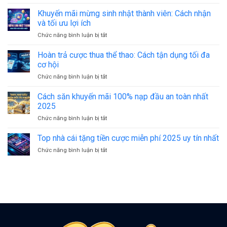
Điều
game
thưởng
kiện
Khuyến mãi mừng sinh nhật thành viên: Cách nhận
bài
lớn
vòng
–
và tối ưu lợi ích
cược
Hướng
Chức năng bình luận bị tắt
ở
rút
dẫn
Khuyến
tiền
nhận
mãi
Hoàn trả cược thua thể thao: Cách tận dụng tối đa
là
và
mừng
gì?
cơ hội
sử
sinh
Cách
dụng
Chức năng bình luận bị tắt
ở
nhật
rút
hiệu
Hoàn
thành
tiền
quả
trả
Cách săn khuyến mãi 100% nạp đầu an toàn nhất
viên:
nhanh
cược
Cách
2025
chóng
thua
nhận
Chức năng bình luận bị tắt
ở
thể
và
Cách
thao:
tối
săn
Top nhà cái tặng tiền cược miễn phí 2025 uy tín nhất
Cách
ưu
khuyến
tận
lợi
Chức năng bình luận bị tắt
ở
mãi
dụng
ích
Top
100%
tối
nhà
nạp
đa
cái
đầu
cơ
tặng
an
hội
tiền
toàn
cược
nhất
miễn
2025
phí