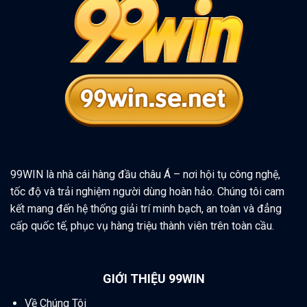
2025
uy
tín
nhất
99WIN
là nhà cái hàng đầu châu Á – nơi hội tụ công nghệ,
tốc độ và trải nghiệm người dùng hoàn hảo. Chúng tôi cam
kết mang đến hệ thống giải trí minh bạch, an toàn và đẳng
cấp quốc tế, phục vụ hàng triệu thành viên trên toàn cầu.
GIỚI THIỆU 99WIN
Về Chúng Tôi