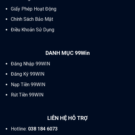
Giấy Phép Hoạt Động
Chính Sách Bảo Mật
Điều Khoản Sử Dụng
DANH MỤC 99Win
Đăng Nhập 99WIN
Đăng Ký 99WIN
Nạp Tiền 99WIN
Rút Tiền 99WIN
LIÊN HỆ HỖ TRỢ
Hotline:
038 184 6073