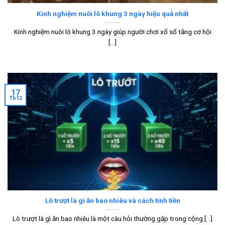
Kinh nghiệm nuôi lô khung 3 ngày hiệu quả nhất
Kinh nghiệm nuôi lô khung 3 ngày giúp người chơi xổ số tăng cơ hội
[...]
17
Th12
Lô trượt là gì ăn bao nhiêu và cách tính tiền
Lô trượt là gì ăn bao nhiêu là một câu hỏi thường gặp trong cộng [...]