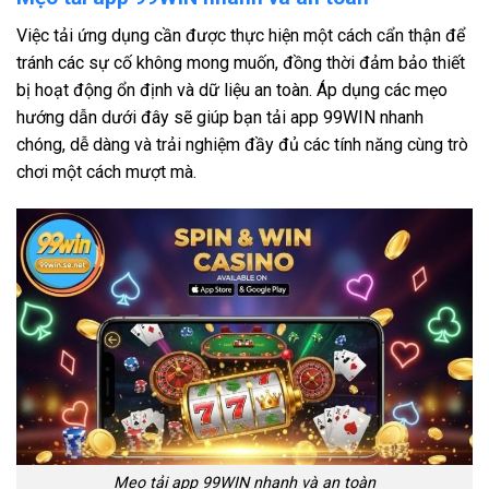
Việc tải ứng dụng cần được thực hiện một cách cẩn thận để
tránh các sự cố không mong muốn, đồng thời đảm bảo thiết
bị hoạt động ổn định và dữ liệu an toàn. Áp dụng các mẹo
hướng dẫn dưới đây sẽ giúp bạn tải app 99WIN nhanh
chóng, dễ dàng và trải nghiệm đầy đủ các tính năng cùng trò
chơi một cách mượt mà.
Mẹo tải app 99WIN nhanh và an toàn