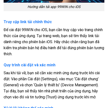
Hướng dẫn tải app 99WIN cho iOS
Truy cập link tải chính thức
Để cài đặt 99WIN cho iOS, bạn cần truy cập vào trang chính
thức của ứng dụng. Tại trang web, bạn sẽ tìm thấy link tải
dành riêng cho phiên bản iOS. Hãy chắc chắn rằng bạn đã
kiểm tra phiên bản hệ điều hành để tải đúng phiên bản tương
thích.
Quy trình cài đặt và xác minh
Sau khi tải về, bạn sẽ cần xác minh ứng dụng trước khi cài
đặt. Vào phần Cài đặt (Settings), vào mục ‘Cài đặt chung’
(General) và chọn ‘Quản lý thiết bị’ (Device Management).
Tại đây, bạn sẽ thấy tên nhà phát triển của ứng dụng, hãy
chọn vào đó và tin tưởng (Trust) ứng dụng trước khi mở.