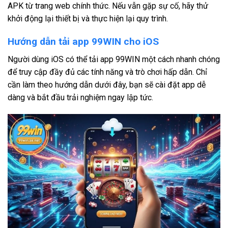
APK từ trang web chính thức. Nếu vẫn gặp sự cố, hãy thử
khởi động lại thiết bị và thực hiện lại quy trình.
Hướng dẫn tải app 99WIN cho iOS
Người dùng iOS có thể tải app 99WIN một cách nhanh chóng
để truy cập đầy đủ các tính năng và trò chơi hấp dẫn. Chỉ
cần làm theo hướng dẫn dưới đây, bạn sẽ cài đặt app dễ
dàng và bắt đầu trải nghiệm ngay lập tức.