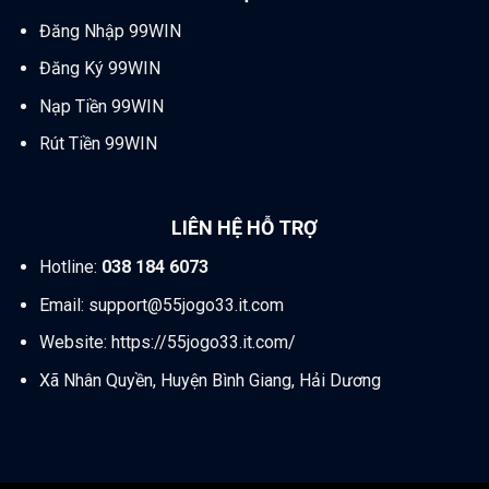
Đăng Nhập 99WIN
Đăng Ký 99WIN
Nạp Tiền 99WIN
Rút Tiền 99WIN
LIÊN HỆ HỖ TRỢ
Hotline:
038 184 6073
Email:
support@55jogo33.it.com
Website: https://55jogo33.it.com/
Xã Nhân Quyền, Huyện Bình Giang, Hải Dương