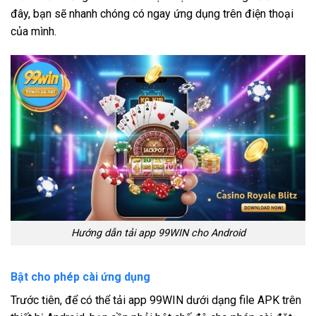
đây, bạn sẽ nhanh chóng có ngay ứng dụng trên điện thoại
của mình.
Hướng dẫn tải app 99WIN cho Android
Bật cho phép cài ứng dụng
Trước tiên, để có thể tải app 99WIN dưới dạng file APK trên