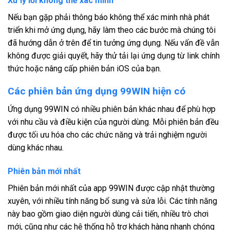
Xử lý lỗi không thể xác minh
Nếu bạn gặp phải thông báo không thể xác minh nhà phát
triển khi mở ứng dụng, hãy làm theo các bước mà chúng tôi
đã hướng dẫn ở trên để tin tưởng ứng dụng. Nếu vấn đề vẫn
không được giải quyết, hãy thử tải lại ứng dụng từ link chính
thức hoặc nâng cấp phiên bản iOS của bạn.
Các phiên bản ứng dụng 99WIN hiện có
Ứng dụng 99WIN có nhiều phiên bản khác nhau để phù hợp
với nhu cầu và điều kiện của người dùng. Mỗi phiên bản đều
được tối ưu hóa cho các chức năng và trải nghiệm người
dùng khác nhau.
Phiên bản mới nhất
Phiên bản mới nhất của app 99WIN được cập nhật thường
xuyên, với nhiều tính năng bổ sung và sửa lỗi. Các tính năng
này bao gồm giao diện người dùng cải tiến, nhiều trò chơi
mới, cũng như các hệ thống hỗ trợ khách hàng nhanh chóng